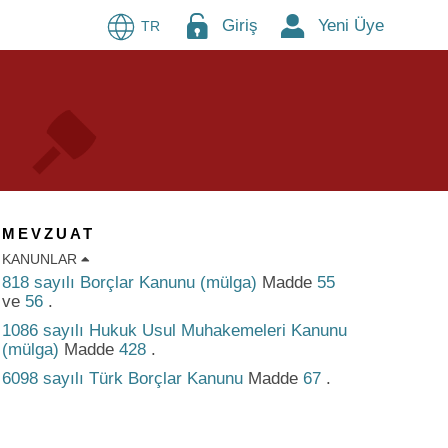
Giriş
Yeni Üye
TR
MEVZUAT
KANUNLAR
818 sayılı Borçlar Kanunu (mülga)
Madde
55
ve
56
.
1086 sayılı Hukuk Usul Muhakemeleri Kanunu
(mülga)
Madde
428
.
6098 sayılı Türk Borçlar Kanunu
Madde
67
.