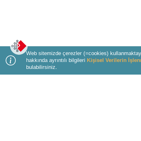
Web sitemizde çerezler (=cookies) kullanmaktay
hakkında ayrıntılı bilgileri
Kişisel Verilerin İşl
bulabilirsiniz.
Bottom Search Toolbar Highlight Text