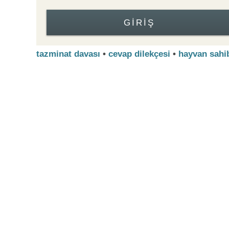
GIRIŞ
tazminat davası
•
cevap dilekçesi
•
hayvan sahi