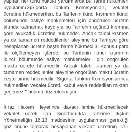
yapılan her türlü hukuki yardımlarda bu Tarife hükümleri
uygulanır.(2)Sigorta Tahkim Komisyonları, vekalet
ücretine hükmederken, bu Tarifenin ikinci kısmının ikinci
bölümünde asliye mahkemeleri için öngörülen ücretin
altında kalmamak kaydıyla bu Tarifenin üçüncü kısmına
göre avukatlık ücretine hükmeder. Ancak talebi kısmen
ya da tamamen reddedilenler aleyhine bu Tarifeye göre
hesaplanan ücretin beşte birine hükmedilir. Konusu para
ile ölçülemeyen işlerde, bu Tarifenin ikinci kısmının
ikinci bölümünde asliye mahkemeleri için öngörülen
maktu ücrete hükmedilir. Ancak talebi kısmen ya da
tamamen reddedilenler aleyhine öngörülen maktu ücretin
beşte birine hükmedilir. Sigorta Tahkim Komisyonlarınca
hükmedilen vekalet ücreti, kabul veya reddedilen miktarı
geçemez." hükmü düzenlenmiştir.
İtiraz Hakem Heyetince davacı lehine hükmedilecek
vekalet ücreti için Sigortacılıkta Tahkime İlişkin
Yönetmeliğin 16.13 maddesinin uygulanması gerektiği
göz önüne alınarak hesaplanan vekalet ücretinin 1/5'i