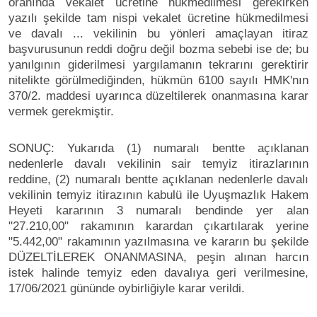
oranında vekalet ücretine hükmedilmesi gerekirken
yazılı şekilde tam nispi vekalet ücretine hükmedilmesi
ve davalı ... vekilinin bu yönleri amaçlayan itiraz
başvurusunun reddi doğru değil bozma sebebi ise de; bu
yanılgının giderilmesi yargılamanın tekrarını gerektirir
nitelikte görülmediğinden, hükmün 6100 sayılı HMK'nın
370/2. maddesi uyarınca düzeltilerek onanmasına karar
vermek gerekmiştir.
SONUÇ: Yukarıda (1) numaralı bentte açıklanan
nedenlerle davalı vekilinin sair temyiz itirazlarının
reddine, (2) numaralı bentte açıklanan nedenlerle davalı
vekilinin temyiz itirazının kabulü ile Uyuşmazlık Hakem
Heyeti kararının 3 numaralı bendinde yer alan
"27.210,00" rakamının karardan çıkartılarak yerine
"5.442,00" rakamının yazılmasına ve kararın bu şekilde
DÜZELTİLEREK ONANMASINA, peşin alınan harcın
istek halinde temyiz eden davalıya geri verilmesine,
17/06/2021 gününde oybirliğiyle karar verildi.