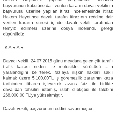
başvurunun kabulüne dair verilen kararın davalı vekilinin
başvurusu üzerine yapılan itiraz incelemesinde İtiraz
Hakem Heyetince davalı tarafın itirazının reddine dair
verilen kararın süresi içinde davalı vekili tarafından
temyiz edilmesi üzerine dosya incelendi, gereği
düşünüldü:
-K A R A R-
Davacı vekili, 24.07.2015 günü meydana gelen çift taraflı
trafik kazası nedeni ile motosiklet sürücüsü ...’in
yaralandığını belirterek, fazlaya ilişkin hakları saklı
kalmak üzere 5.100,00TL iş göremezlik zararının kaza
tarihinden itibaren işleyecek avans faizi ile birlikte
davalıdan tahsilini istemiş, ıslah dilekçesi ile talebini
268.000,00 TL’ye yükseltmiştir.
Davalı vekili, başvurunun reddini savunmuştur.