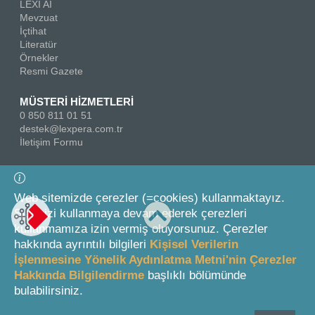
LEXI AI
Mevzuat
İçtihat
Literatür
Örnekler
Resmi Gazete
MÜSTERİ HİZMETLERİ
0 850 811 01 51
destek@lexpera.com.tr
İletişim Formu
Bizi Takip Edin
Web sitemizde çerezler (=cookies) kullanmaktayız.
Sitemizi kullanmaya devam ederek çerezleri
kullanmamıza izin vermiş oluyorsunuz. Çerezler
hakkında ayrıntılı bilgileri
Kişisel Verilerin
İşlenmesine Yönelik Aydınlatma Metni'nin Çerezler
Hakkında Bilgilendirme
başlıklı bölümünde
© 2026 On İki Levha Yayıncılık A.Ş.
bulabilirsiniz.