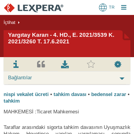
TR
İçtihat
Yargıtay Kararı - 4. HD., E. 2021/3539 K.
2021/3260 T. 17.6.2021
Bağlantılar
nispi vekalet ücreti
•
tahkim davası
•
bedensel zarar
•
tahkim
MAHKEMESİ :Ticaret Mahkemesi
Taraflar arasındaki sigorta tahkim davasının Uyuşmazlık
Hakem Heyetince yapılan yargılaması sonunda