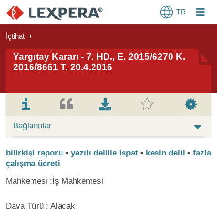
TR
İçtihat
Yargıtay Kararı - 7. HD., E. 2015/6270 K.
2016/8661 T. 20.4.2016
Bağlantılar
bilirkişi raporu
•
yazılı delille ispat
•
kesin delil
•
fazla
çalışma ücreti
Mahkemesi :İş Mahkemesi
Dava Türü : Alacak