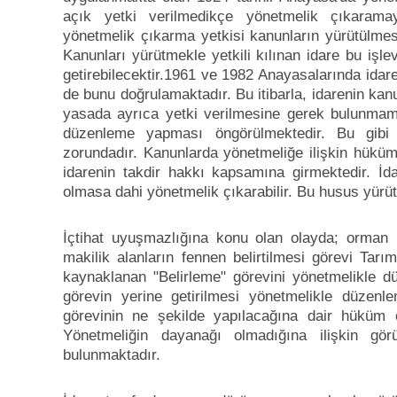
açık yetki verilmedikçe yönetmelik çıkaram
yönetmelik çıkarma yetkisi kanunların yürütülmes
Kanunları yürütmekle yetkili kılınan idare bu işle
getirebilecektir.1961 ve 1982 Anayasalarında idare
de bunu doğrulamaktadır. Bu itibarla, idarenin ka
yasada ayrıca yetki verilmesine gerek bulunmama
düzenleme yapması öngörülmektedir. Bu gibi
zorundadır. Kanunlarda yönetmeliğe ilişkin hük
idarenin takdir hakkı kapsamına girmektedir. İ
olmasa dahi yönetmelik çıkarabilir. Bu husus yürüt
İçtihat uyuşmazlığına konu olan olayda; orman n
makilik alanların fennen belirtilmesi görevi Tarı
kaynaklanan "Belirleme" görevini yönetmelikle dü
görevin yerine getirilmesi yönetmelikle düzenl
görevinin ne şekilde yapılacağına dair hüküm o
Yönetmeliğin dayanağı olmadığına ilişkin gö
bulunmaktadır.