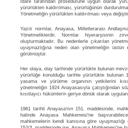
İdare tarafından prosedürüne uygun olarak yürür
yürürlükten kaldırılması, yürürlüğünün durdurulma
Yönetmeliğin yürürlükten kaldırılması veya değiştiril
Yazılı normlar, Anayasa, Milletlerarası Andl
Yönetmeliklerdir. Normlar hiyerarşisinin z
oluşturmaktadır. Bu nedenlerle çıkarılan yönetme
uyuşmazlığına neden olan yönetmeliğin üstün n
görülmüştür.
Her olaya, olay tarihinde yürürlükte bulunan mev
yürürlüğe konulduğu tarihte yürürlükte bulunan 1
yasama ve yürütme organının yetkilerini kısı
yönetmeliğin 1924 Anayasasıyla çatıştığından sö
kısıtlayıcı hükümlerin geriye dönük olarak uygula
1961 tarihli Anayasa'nın 151. maddesinde, mahke
halinde Anayasa Mahkemesi'ne başvurabilec
mahkemelerin kendi kanısına göre uyuşmazlığı ç
152/3. maddesinde ise, Anayasa Mahkemesi'ne b