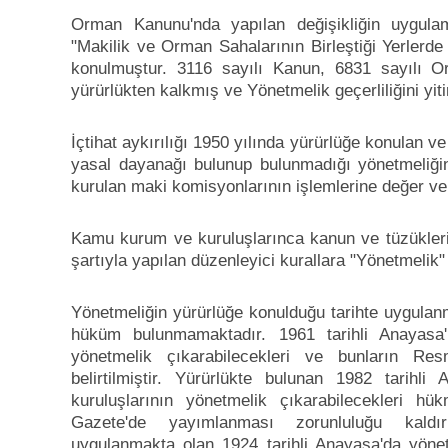
Orman Kanunu'nda yapılan değişikliğin uygulam
"Makilik ve Orman Sahalarının Birleştiği Yerlerde
konulmuştur. 3116 sayılı Kanun, 6831 sayılı Or
yürürlükten kalkmış ve Yönetmelik geçerliliğini yiti
İçtihat aykırılığı 1950 yılında yürürlüğe konulan v
yasal dayanağı bulunup bulunmadığı yönetmeliği
kurulan maki komisyonlarının işlemlerine değer ve
Kamu kurum ve kuruluşlarınca kanun ve tüzükler
şartıyla yapılan düzenleyici kurallara "Yönetmelik"
Yönetmeliğin yürürlüğe konulduğu tarihte uygulanm
hüküm bulunmamaktadır. 1961 tarihli Anayasa
yönetmelik çıkarabilecekleri ve bunların R
belirtilmiştir. Yürürlükte bulunan 1982 tari
kuruluşlarının yönetmelik çıkarabilecekleri h
Gazete'de yayımlanması zorunluluğu kaldırı
uygulanmakta olan 1924 tarihli Anayasa'da yönet