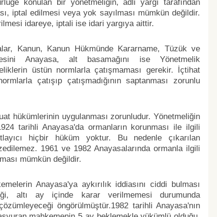
lüğe konulan bir yönetmeliğin, adli yargı tarafından
sı, iptal edilmesi veya yok sayılması mümkün değildir.
mesi idareye, iptali ise idari yargıya aittir.
aşmalar, Kanun, Kanun Hükmünde Kararname, Tüzük ve
irvesini Anayasa, alt basamağını ise Yönetmelik
liklerin üstün normlarla çatışmaması gerekir. İçtihat
ormlarla çatışıp çatışmadığının saptanması zorunlu
zuat hükümlerinin uygulanması zorunludur. Yönetmeliğin
924 tarihli Anayasa'da ormanların korunması ile ilgili
tlayıcı hiçbir hüküm yoktur. Bu nedenle çıkarılan
zedilemez. 1961 ve 1982 Anayasalarında ormanla ilgili
nması mümkün değildir.
melerin Anayasa'ya aykırılık iddiasını ciddi bulması
eği, altı ay içinde karar verilmemesi durumunda
özümleyeceği öngörülmüştür.1982 tarihli Anayasa'nın
aşvuran mahkemenin 5 ay beklemekle yükümlü olduğu,