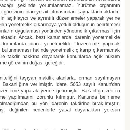
ayacağı şeklinde yorumlanamaz. Yürütme organının
i görevinin idareye ait olmasından kaynaklanmaktadır.
vini açıklayıcı ve ayrıntılı düzenlemeler yaparak yerine
nin yönetmelik çıkarmaya yetkili olduğunun belirtilmesi
nunların uygulaması yönünden yönetmelik çıkarması için
ktadır. Ancak, bazı kanunlarda idarenin yönetmelikle
 durumlarda idare yönetmelikle düzenleme yapmak
üm bulunmaması halinde yönetmelik çıkarıp çıkarmamak
dare takdir hakkına dayanarak kanunlarda açık hüküm
me görevinin doğası gereğidir.
iteliğini taşıyan makilik alanlarla, orman sayılmayan
m Bakanlığına verilmiştir. İdare, 5653 sayılı Kanun'dan
zenleme yaparak yerine getirmiştir. Bakanlığa verilen
eme yapılmasını zorunlu kılmıştır. Kanunda belirleme
lmadığından bu yön idarenin takdirine bırakılmıştır.
rüş, değinilen nedenlerle yasal dayanaktan yoksun