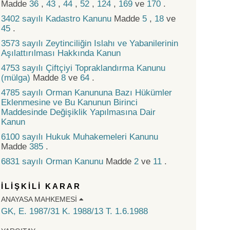
Madde
36
,
43
,
44
,
52
,
124
,
169
ve
170
.
3402 sayılı Kadastro Kanunu
Madde
5
,
18
ve
45
.
3573 sayılı Zeytinciliğin Islahı ve Yabanilerinin
Aşılattırılması Hakkında Kanun
4753 sayılı Çiftçiyi Topraklandırma Kanunu
(mülga)
Madde
8
ve
64
.
4785 sayılı Orman Kanununa Bazı Hükümler
Eklenmesine ve Bu Kanunun Birinci
Maddesinde Değişiklik Yapılmasına Dair
Kanun
6100 sayılı Hukuk Muhakemeleri Kanunu
Madde
385
.
6831 sayılı Orman Kanunu
Madde
2
ve
11
.
İLİŞKİLİ KARAR
ANAYASA MAHKEMESI
GK, E. 1987/31 K. 1988/13 T. 1.6.1988