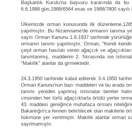
Başkanlık Kurulu'na başvuru kararında da bu g
6.6.1988 gün,1988/6564 esas ve 1988/7800 sayılı ka
Ülkemizde orman konusunda ilk düzenleme,1285
yapılmıştır. Bu Nizamname'de ormanın tanıma yer
sayılı Orman Kanunu 1.6.1937 tarihinde yürürlüğe
ormanın tanımı yapılmıştır. Orman, "Kendi kendin
çeşit orman hasılatı veren ağaçcık ve ağaçcıkların t
tanımlanmış, maddenin 2. fıkrasında ise istisnal
"Makilik" alanlar da girmektedir.
24.3.1950 tarihinde kabul edilerek 3.4.1950 tarihi
Orman Kanunu'nun bazı maddeleri ve bu arada orma
tanımı yeniden yapılmış istisnalar bentler hal
cinsinden her türlü ağaçcıklarla örtülü yerler or
43. maddesi gereğince muhafaza ormanı niteliğini
Bakanlığın'ca fennen belirtilecek olan makilerle ör
hükmüne yer verilmiştir. Makilik alanlar orman say
sayılmamıştır.