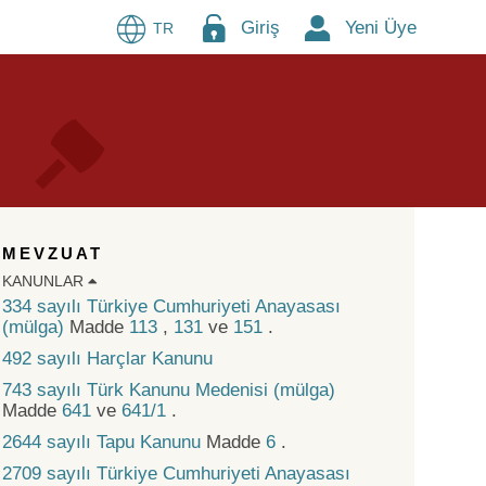
Giriş
Yeni Üye
TR
MEVZUAT
KANUNLAR
334 sayılı Türkiye Cumhuriyeti Anayasası
(mülga)
Madde
113
,
131
ve
151
.
492 sayılı Harçlar Kanunu
743 sayılı Türk Kanunu Medenisi (mülga)
Madde
641
ve
641/1
.
2644 sayılı Tapu Kanunu
Madde
6
.
2709 sayılı Türkiye Cumhuriyeti Anayasası