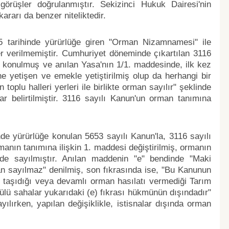
örüşler doğrulanmıştır. Sekizinci Hukuk Dairesi'nin
rarı da benzer niteliktedir.
 tarihinde yürürlüğe giren "Orman Nizamnamesi" ile
 verilmemiştir. Cumhuriyet döneminde çıkartılan 3116
 konulmuş ve anılan Yasa'nın 1/1. maddesinde, ilk kez
e yetişen ve emekle yetiştirilmiş olup da herhangi bir
oplu halleri yerleri ile birlikte orman sayılır" şeklinde
ar belirtilmiştir. 3116 sayılı Kanun'un orman tanımına
nde yürürlüğe konulan 5653 sayılı Kanun'la, 3116 sayılı
nın tanımına ilişkin 1. maddesi değiştirilmiş, ormanın
inde sayılmıştır. Anılan maddenin "e" bendinde "Maki
man sayılmaz" denilmiş, son fıkrasında ise, "Bu Kanunun
 taşıdığı veya devamlı orman hasılatı vermediği Tarım
tülü sahalar yukarıdaki (e) fıkrası hükmünün dışındadır"
ılırken, yapılan değişiklikle, istisnalar dışında orman