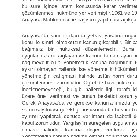
bu süre içinde istem konusunda karar verilme
çözümlenmesi hükmüne yer verilmiştir.1961 ve 1982 
Anayasa Mahkemesi'ne başvuru yapılması açıkça "b
Anayasa'da kanun çıkarma yetkisi yasama organ
konu ile sınırlı olmaksızın kanun çıkarabilir. Bi
bağımsız bir hukuksal düzenlemedir. Buna 
uygulanmasını sağlayan ve kanunu tamamlayan bir 
bağ mevcut olup, yönetmelik kanuna bağımlıdır. 
aykırı olmayan hallerde ise yönetmelik hükümleri
yönetmeliğin çatışması halinde üstün norm dur
çözümlenmesi zorunludur. Öğretide bazı hukukçula
incelenemeyeceği, bu gibi hallerde ilgili tarafa 
üzere önel verilmesi ve bunun bekletici sorun y
Gerek Anayasa'da ve gerekse kanunlarımızda yön
sorun sayılması gerektiği hususunda bir hüküm bu
ayırımı yapılarak sonuca varılması da isabetli d
kabul zorunludur. Yargıtay'ın süregelen uygulamal
olması halinde, kanuna değer verilerek uyu
Yönetmeliğin kanuna bağımlı olması açıklanan şek