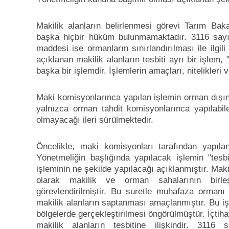
Makilik alanların belirlenmesi görevi Tarım Ba
başka hiçbir hüküm bulunmamaktadır. 3116 sayı
maddesi ise ormanların sınırlandırılması ile ilgi
açıklanan makilik alanların tesbiti ayrı bir işlem, 
başka bir işlemdir. İşlemlerin amaçları, nitelikleri ve
Maki komisyonlarınca yapılan işlemin orman dışın
yalnızca orman tahdit komisyonlarınca yapılabil
olmayacağı ileri sürülmektedir.
Öncelikle, maki komisyonları tarafından yapılan
Yönetmeliğin başlığında yapılacak işlemin "tesbi
işleminin ne şekilde yapılacağı açıklanmıştır. Ma
olarak makilik ve orman sahalarının birleş
görevlendirilmiştir. Bu suretle muhafaza ormanı
makilik alanların saptanması amaçlanmıştır. Bu i
bölgelerde gerçekleştirilmesi öngörülmüştür. İçtih
makilik alanların tesbitine ilişkindir. 31