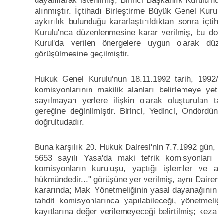
dayanılarak istenilmiş; Birinci Başkanlık Kurulu'
alınmıştır. İçtihadı Birleştirme Büyük Genel Kur
aykırılık bulunduğu kararlaştırıldıktan sonra içt
Kurulu'nca düzenlenmesine karar verilmiş, bu doğ
Kurul'da verilen önergelere uygun olarak düz
görüşülmesine geçilmiştir.
Hukuk Genel Kurulu'nun 18.11.1992 tarih, 1992
komisyonlarının makilik alanları belirlemeye ye
sayılmayan yerlere ilişkin olarak oluşturulan
gereğine değinilmiştir. Birinci, Yedinci, Ondördü
doğrultudadır.
Buna karşılık 20. Hukuk Dairesi'nin 7.7.1992 gün, 
5653 sayılı Yasa'da maki tefrik komisyonları 
komisyonların kuruluşu, yaptığı işlemler ve 
hükmündedir..." görüşüne yer verilmiş, aynı Daire
kararında; Maki Yönetmeliğinin yasal dayanağının
tahdit komisyonlarınca yapılabileceği, yönetme
kayıtlarına değer verilemeyeceği belirtilmiş; keza 1