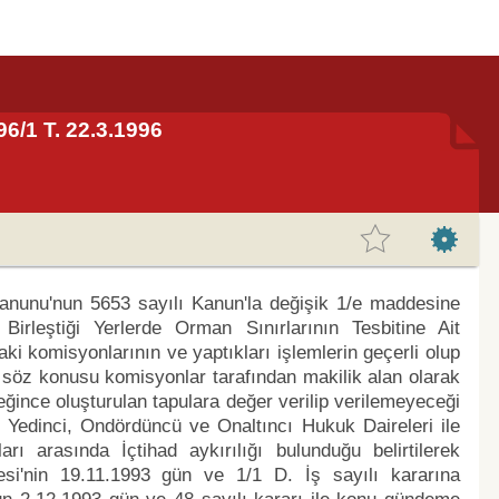
96/1 T. 22.3.1996
Kanunu'nun 5653 sayılı Kanun'la değişik 1/e maddesine
irleştiği Yerlerde Orman Sınırlarının Tesbitine Ait
i komisyonlarının ve yaptıkları işlemlerin geçerli olup
söz konusu komisyonlar tarafından makilik alan olarak
ğince oluşturulan tapulara değer verilip verilemeyeceği
 Yedinci, Ondördüncü ve Onaltıncı Hukuk Daireleri ile
rı arasında İçtihad aykırılığı bulunduğu belirtilerek
iresi'nin 19.11.1993 gün ve 1/1 D. İş sayılı kararına