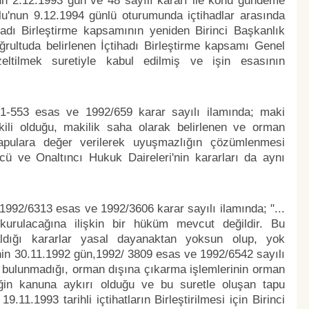
nun 2.12.1993 gün ve 48 sayılı kararı ile konu gündeme
ulu'nun 9.12.1994 günlü oturumunda içtihadlar arasında
ihadı Birleştirme kapsamının yeniden Birinci Başkanlık
rultuda belirlenen İçtihadı Birleştirme kapsamı Genel
eltilmek suretiyle kabul edilmiş ve işin esasının
/1-553 esas ve 1992/659 karar sayılı ilamında; maki
tkili olduğu, makilik saha olarak belirlenen ve orman
 tapulara değer verilerek uyuşmazlığın çözümlenmesi
ncü ve Onaltıncı Hukuk Daireleri'nin kararları da aynı
1992/6313 esas ve 1992/3606 karar sayılı ilamında; "...
kurulacağına ilişkin bir hüküm mevcut değildir. Bu
aldığı kararlar yasal dayanaktan yoksun olup, yok
nin 30.11.1992 gün,1992/ 3809 esas ve 1992/6542 sayılı
 bulunmadığı, orman dışına çıkarma işlemlerinin orman
liğin kanuna aykırı olduğu ve bu suretle oluşan tapu
9.11.1993 tarihli içtihatların Birleştirilmesi için Birinci