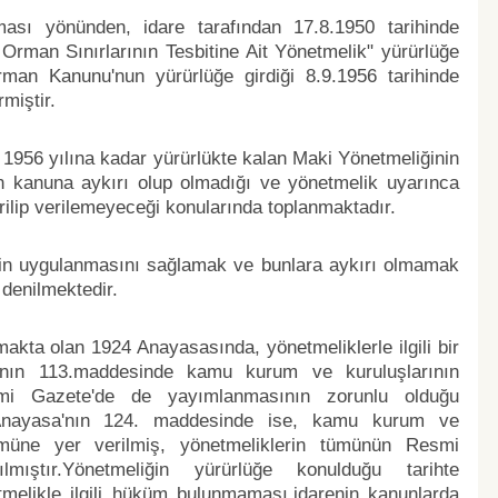
ası yönünden, idare tarafından 17.8.1950 tarihinde
 Orman Sınırlarının Tesbitine Ait Yönetmelik" yürürlüğe
man Kanunu'nun yürürlüğe girdiği 8.9.1956 tarihinde
rmiştir.
e 1956 yılına kadar yürürlükte kalan Maki Yönetmeliğinin
n kanuna aykırı olup olmadığı ve yönetmelik uyarınca
rilip verilemeyeceği konularında toplanmaktadır.
in uygulanmasını sağlamak ve bunlara aykırı olmamak
 denilmektedir.
akta olan 1924 Anayasasında, yönetmeliklerle ilgili bir
'nın 113.maddesinde kamu kurum ve kuruluşlarının
esmi Gazete'de de yayımlanmasının zorunlu olduğu
hli Anayasa'nın 124. maddesinde ise, kamu kurum ve
ükmüne yer verilmiş, yönetmeliklerin tümünün Resmi
lmıştır.Yönetmeliğin yürürlüğe konulduğu tarihte
melikle ilgili hüküm bulunmaması,idarenin kanunlarda