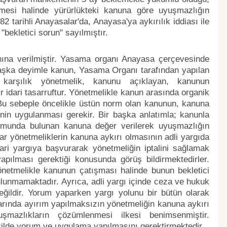
mesi halinde yürürlükteki kanuna göre uyuşmazlığın
tarihli Anayasalar'da, Anayasa'ya aykırılık iddiası ile
ekletici sorun" sayılmıştır.
ına verilmiştir. Yasama organı Anayasa çerçevesinde
r başka deyimle kanun, Yasama Organı tarafından yapılan
karşılık yönetmelik, kanunu açıklayan, kanunun
idari tasarruftur. Yönetmelikle kanun arasında organik
Bu sebeple öncelikle üstün norm olan kanunun, kanuna
nin uygulanması gerekir. Bir başka anlatımla; kanunla
umunda bulunan kanuna değer verilerek uyuşmazlığın
r yönetmeliklerin kanuna aykırı olmasının adli yargıda
idari yargıya başvurarak yönetmeliğin iptalini sağlamak
apılması gerektiği konusunda görüş bildirmektedirler.
etmelikle kanunun çatışması halinde bunun bekletici
lunmamaktadır. Ayrıca, adli yargı içinde ceza ve hukuk
eğildir. Yorum yaparken yargı yolunu bir bütün olarak
arında ayırım yapılmaksızın yönetmeliğin kanuna aykırı
şmazlıkların çözümlenmesi ilkesi benimsenmiştir.
ilde yorum ve uygulama yapılmasını gerektirmektedir.