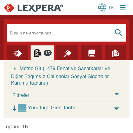
TR
Arama Kutusu
S
15
Skip to Search Results
Metne Git (1479 Esnaf ve Sanatkarlar ve
Diğer Bağımsız Çalışanlar Sosyal Sigortalar
Kurumu Kanunu)
Filtreler
Yürürlüğe Giriş Tarihi
Toplam:
15