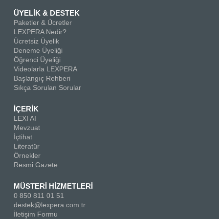
ÜYELİK & DESTEK
Paketler & Ücretler
LEXPERA Nedir?
Ücretsiz Üyelik
Deneme Üyeliği
Öğrenci Üyeliği
Videolarla LEXPERA
Başlangıç Rehberi
Sıkça Sorulan Sorular
İÇERİK
LEXI AI
Mevzuat
İçtihat
Literatür
Örnekler
Resmi Gazete
MÜSTERİ HİZMETLERİ
0 850 811 01 51
destek@lexpera.com.tr
İletişim Formu