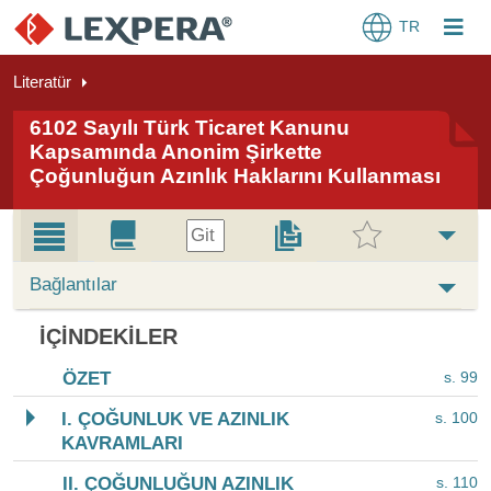
TR
Literatür
6102 Sayılı Türk Ticaret Kanunu
Kapsamında Anonim Şirkette
Çoğunluğun Azınlık Haklarını Kullanması
Git
Bağlantılar
İÇINDEKILER
ÖZET
s. 99
I. ÇOĞUNLUK VE AZINLIK
s. 100
KAVRAMLARI
II. ÇOĞUNLUĞUN AZINLIK
s. 110