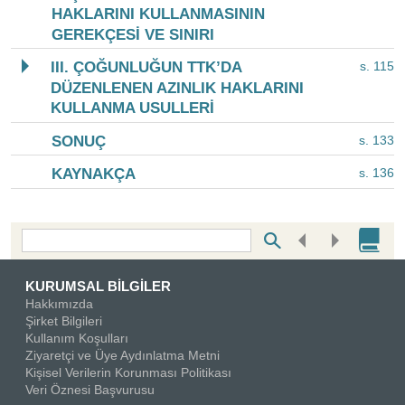
HAKLARINI KULLANMASININ
GEREKÇESİ VE SINIRI
III. ÇOĞUNLUĞUN TTK’DA
s. 115
DÜZENLENEN AZINLIK HAKLARINI
KULLANMA USULLERİ
SONUÇ
s. 133
KAYNAKÇA
s. 136
Bottom Search Toolbar Highlight Text
KURUMSAL BİLGİLER
Hakkımızda
Şirket Bilgileri
Kullanım Koşulları
Ziyaretçi ve Üye Aydınlatma Metni
Kişisel Verilerin Korunması Politikası
Veri Öznesi Başvurusu