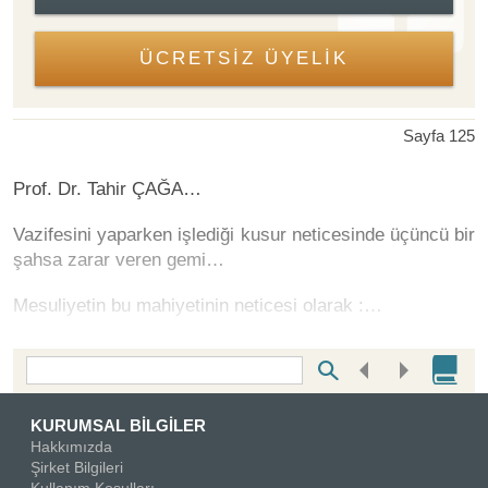
ÜCRETSİZ ÜYELİK
Sayfa 125
Prof. Dr. Tahir ÇAĞA…
Vazifesini yaparken işlediği kusur neticesinde üçüncü bir
şahsa zarar veren gemi…
Mesuliyetin bu mahiyetinin neticesi olarak :…
Bottom Search Toolbar Highlight Text
KURUMSAL BİLGİLER
Hakkımızda
Şirket Bilgileri