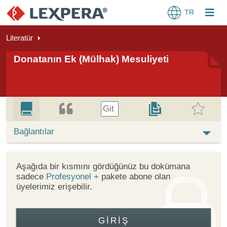
TR
Literatür
Donatanın Ek (Mülhak) Mesuliyeti
Git
Bağlantılar
Aşağıda bir kısmını gördüğünüz bu dokümana
sadece
Profesyonel +
pakete abone olan
üyelerimiz erişebilir.
GIRIŞ