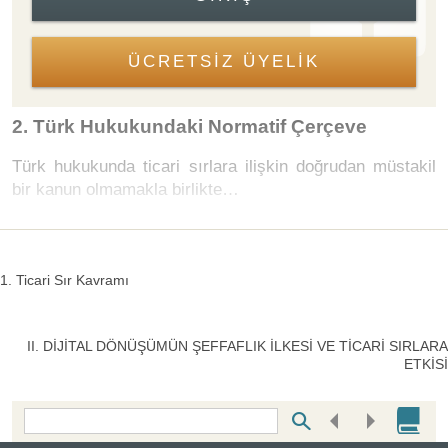
ÜCRETSİZ ÜYELİK
2. Türk Hukukundaki Normatif Çerçeve
Türk hukukunda ticari sırlara ilişkin doğrudan müstakil
bir kanun olmamakla birlikte…
1. Ticari Sır Kavramı
II. DİJİTAL DÖNÜŞÜMÜN ŞEFFAFLIK İLKESİ VE TİCARİ SIRLARA
ETKİSİ
Bottom Search Toolbar Highlight Text