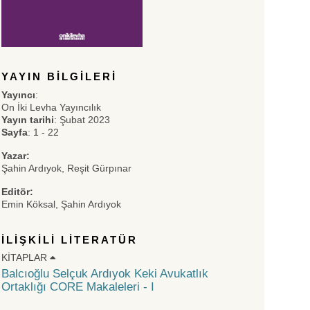
YAYIN BILGILERI
Yayıncı
:
On İki Levha Yayıncılık
Yayın tarihi
: Şubat 2023
Sayfa
: 1 - 22
Yazar:
Şahin Ardıyok, Reşit Gürpınar
Editör:
Emin Köksal, Şahin Ardıyok
İLIŞKILI LITERATÜR
KITAPLAR
Balcıoğlu Selçuk Ardıyok Keki Avukatlık
Ortaklığı CORE Makaleleri - I