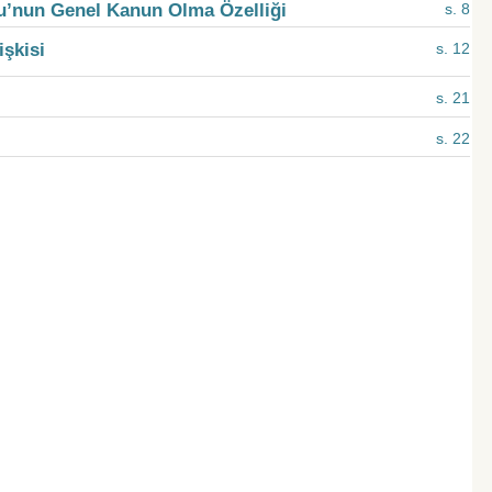
u’nun Genel Kanun Olma Özelliği
s. 8
işkisi
s. 12
s. 21
s. 22