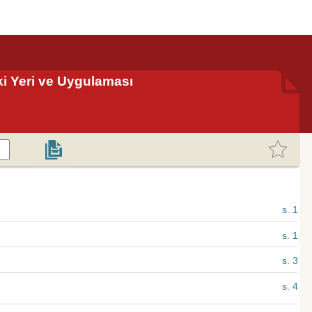
i Yeri ve Uygulaması
s. 1
s. 1
s. 3
s. 4