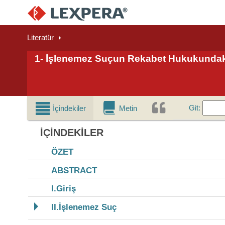
Literatür
1- İşlenemez Suçun Rekabet Hukukundak
Git
Git
:
İçindekiler
Metin
İÇINDEKILER
ÖZET
ABSTRACT
I.Giriş
II.İşlenemez Suç