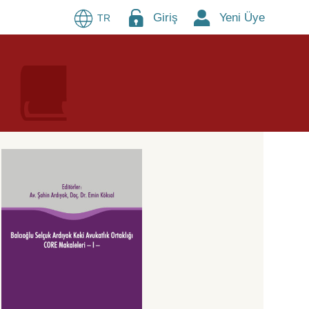
Giriş
Yeni Üye
TR