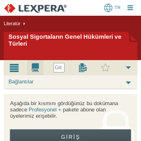
TR
Literatür
Sosyal Sigortaların Genel Hükümleri ve
Türleri
Git
Bağlantılar
Aşağıda bir kısmını gördüğünüz bu dokümana
sadece
Profesyonel +
pakete abone olan
üyelerimiz erişebilir.
GIRIŞ