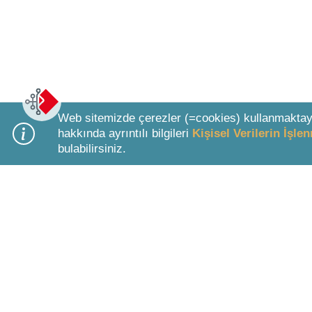
Web sitemizde çerezler (=cookies) kullanmaktay
hakkında ayrıntılı bilgileri
Kişisel Verilerin İşl
bulabilirsiniz.
Bottom Search Toolbar Highlight Text