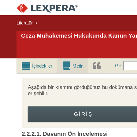
Literatür
Ceza Muhakemesi Hukukunda Kanun Yar
Git
Git
:
İçindekiler
Metin
Aşağıda bir kısmını gördüğünüz bu dokümana
erişebilir.
GIRIŞ
2.2.2.1. Davanın Ön İncelemesi