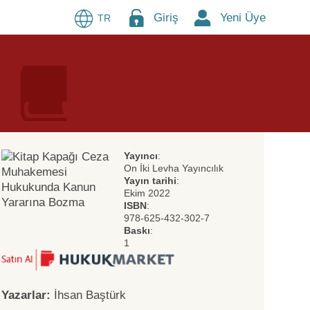
Giriş
Yeni Üye
TR
Yayıncı
:
On İki Levha Yayıncılık
Yayın tarihi
:
Ekim 2022
ISBN
:
978-625-432-302-7
Baskı
:
1
Yazarlar:
İhsan Baştürk