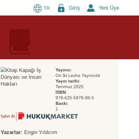
Giriş
Yeni Üye
TR
Yayıncı
:
On İki Levha Yayıncılık
Yayın tarihi
:
Temmuz 2025
ISBN
:
978-625-5878-88-5
Baskı
:
1
Yazarlar:
Engin Yıldırım