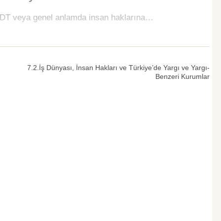
 İHDT veya genel anlamda insan haklarına…
7.2.İş Dünyası, İnsan Hakları ve Türkiye’de Yargı ve Yargı-
Benzeri Kurumlar