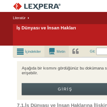
Literatür
İş Dünyası ve İnsan Hakları
Git
Git
:
İçindekiler
Metin
Aşağıda bir kısmını gördüğünüz bu dokümana
erişebilir.
GIRIŞ
7.1.İş Dünyası ve İnsan Haklarına İlişk