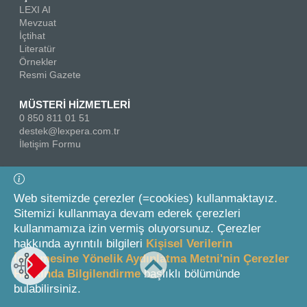
LEXI AI
Mevzuat
İçtihat
Literatür
Örnekler
Resmi Gazete
MÜSTERİ HİZMETLERİ
0 850 811 01 51
destek@lexpera.com.tr
İletişim Formu
Bizi Takip Edin
Web sitemizde çerezler (=cookies) kullanmaktayız.
Sitemizi kullanmaya devam ederek çerezleri
kullanmamıza izin vermiş oluyorsunuz. Çerezler
hakkında ayrıntılı bilgileri
Kişisel Verilerin
İşlenmesine Yönelik Aydınlatma Metni'nin Çerezler
Hakkında Bilgilendirme
başlıklı bölümünde
© 2026 On İki Levha Yayıncılık A.Ş.
bulabilirsiniz.