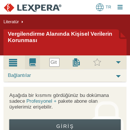
TR
Literatür
Vergilendirme Alanında Kişisel Verilerin
Korunması
Git
Bağlantılar
Aşağıda bir kısmını gördüğünüz bu dokümana
sadece
Profesyonel +
pakete abone olan
üyelerimiz erişebilir.
GIRIŞ