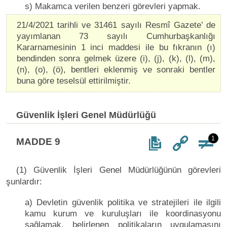
s) Makamca verilen benzeri görevleri yapmak.
21/4/2021 tarihli ve 31461 sayılı Resmî Gazete’ de
yayımlanan 73 sayılı Cumhurbaşkanlığı
Kararnamesinin 1 inci maddesi ile bu fıkranın (ı)
bendinden sonra gelmek üzere (i), (j), (k), (l), (m),
(n), (o), (ö), bentleri eklenmiş ve sonraki bentler
buna göre teselsül ettirilmiştir.
Güvenlik İşleri Genel Müdürlüğü
1
MADDE 9
(1) Güvenlik İşleri Genel Müdürlüğünün görevleri
şunlardır:
a) Devletin güvenlik politika ve stratejileri ile ilgili
kamu kurum ve kuruluşları ile koordinasyonu
sağlamak, belirlenen politikaların uygulamasını