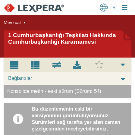
TR
Mevzuat
1 Cumhurbaşkanlığı Teşkilatı Hakkında
Cumhurbaşkanlığı Kararnamesi
Bağlantılar
Konsolide metin - eski sürüm (Sürüm: 54)
Bu düzenlemenin eski bir
versiyonunu görüntülüyorsunuz.
Sürümleri sağ tarafta yer alan zaman
çizelgesinden inceleyebilirsiniz.