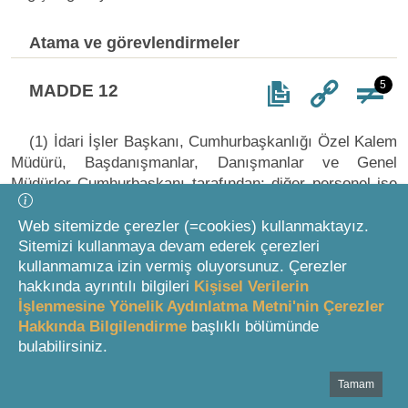
Atama ve görevlendirmeler
5
MADDE 12
(1) İdari İşler Başkanı, Cumhurbaşkanlığı Özel Kalem
Müdürü, Başdanışmanlar, Danışmanlar ve Genel
Müdürler Cumhurbaşkanı tarafından; diğer personel ise
İdari İşler Başkanı tarafından atanır veya görevlendirilir.
Koruma Hizmetleri Genel Müdürlüğü personeli, İdari
Web sitemizde çerezler (=cookies) kullanmaktayız.
İşler Başkanlığının talebi üzerine Emniyet, Jandarma
Sitemizi kullanmaya devam ederek çerezleri
kullanmamıza izin vermiş oluyorsunuz. Çerezler
veya Sahil Güvenlik Hizmetleri sınıflarına mensup
hakkında ayrıntılı bilgileri
Kişisel Verilerin
olanlar arasından İçişleri Bakanlığınca görevlendirilir.
İşlenmesine Yönelik Aydınlatma Metni'nin Çerezler
Değişik fıkra: 09/01/2019 t. 27 s. CK. m.4
Hakkında Bilgilendirme
başlıklı bölümünde
bulabilirsiniz.
(2) Birinci fıkrada belirtilen personelden
Tamam
Bottom Search Toolbar Highlight Text
Cumhurbaşkanı tarafından atananlar, dış ülkelerde veya