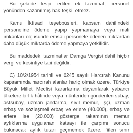
Bu şekilde tespit edilen ek tazminat, personel
yönünden kazanılmış hak teşkil etmez.
Kamu İktisadi teşebbüsleri, kapsam dahilindeki
personeline ödeme yapıp yapmamaya veya mali
imkanları ölçüsünde emsali personele ödenen miktardan
daha düşük miktarda ödeme yapmaya yetkilidir.
Bu maddedeki tazminatlar Damga Vergisi dahil hiçbir
vergi ve kesintiye tabi değildir.
C) 10/2/1954 tarihli ve 6245 sayılı Harcırah Kanunu
kapsamında harcırah alanlar hariç olmak üzere, Türkiye
Büyük Millet Meclisi kararlarına dayanılarak yabancı
ülkelere birlik hâlinde veya münferiden gönderilen subay,
astsubay, uzman jandarma, sivil memur, işçi, uzman
erbaş ve sözleşmeli erbaş ve erlere (40.000), erbaş ve
erlere ise (20.000) gösterge rakamının memur
aylıklarına uygulanan katsayı ile çarpımı sonucu
bulunacak aylık tutarı geçmemek üzere, fiilen sınır