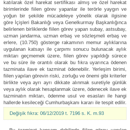
katılarak özel harekat sertifikası almış ve özel harekat
birimlerinde fiilen görev yapanlar ile terörle yaygın ve
yoğun bir şekilde mücadeleye yönelik olarak ilgisine
göre İçişleri Bakanlığı veya Genelkurmay Başkanlığınca
belirlenen birliklerde fiilen görev yapan subay, astsubay,
uzman jandarma, uzman erbaş ve sözleşmeli erbaş ve
erlere, (10.750) gösterge rakamının memur aylıklarına
uygulanan katsayı ile çarpımı sonucu bulunacak aylık
miktarı geçmemek üzere, fiilen görev yapıldığı sürece
ve bu süre ile orantılı olarak bu fıkra uyarınca ödenen
tazminata ilave ek tazminat ödenebilir. Yerleşim birimi,
fiilen yapılan görevin riski, zorluğu ve önemi gibi kriterler
birlikte veya ayrı ayrı dikkate alınmak suretiyle günlük
veya aylık olarak hesaplanmak üzere, ödenecek ilave ek
tazminatın miktarı, ödenme usul ve esasları ile hangi
hallerde kesileceği Cumhurbaşkanı kararı ile tespit edilir.
Değişik fıkra: 06/12/2019 t. 7196 s. K. m.93