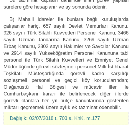
Bu tazminat kapsam dahilinde fiilen görev yapılan
sürelere göre hesaplanır ve ay sonunda ödenir.
B) Mahalli idareler ile bunlara bağlı kuruluşlarda
çalışanlar hariç, 657 sayılı Devlet Memurları Kanunu,
926 sayılı Türk Silahlı Kuvvetleri Personel Kanunu, 3466
sayılı Uzman Jandarma Kanunu, 3269 sayılı Uzman
Erbaş Kanunu, 2802 sayılı Hakimler ve Savcılar Kanunu
ve 2914 sayılı Yükseköğretim Personel Kanununa tabi
personel ile Türk Silahlı Kuvvetleri ve Emniyet Genel
Müdürlüğünde görevli sözleşmeli personel Milli İstihbarat
Teşkilatı Müsteşarlığında görevli kadro karşılığı
sözleşmeli personel ve geçici köy korucularından;
Olağanüstü Hal Bölgesi ve mücavir iller ile
Cumhurbaşkanı kararı ile belirlenecek diğer illerde
görevli olanlara her yıl bütçe kanunlarında gösterilen
miktarı geçmemek üzere aylık ek tazminat ödenebilir.
Değişik: 02/07/2018 t. 703 s. KhK. m.177