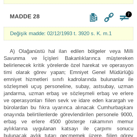
7
MADDE 28
Değişik madde: 02/12/1993 t. 3920 s. K. m.1
A) Olağanüstü hal ilan edilen bölgeler veya Milli
Savunma ve İçişleri Bakanlıklarınca müştereken
belirlenecek kritik yörelerde özel harekat ve operasyon
timi olarak görev yapan; Emniyet Genel Müdürlüğü
emniyet hizmetleri sınıfı kadrolarında bulunanlar ile
sözleşmeli uçuş personeline, subay, astsubay, uzman
jandarma, uzman erbaş ve sözleşmeli erbaş ve erlere
ve operasyonları fiilen sevk ve idare eden karargah ve
bürolardan bu fıkra uyarınca alınacak Cumhurbaşkanı
onayında belirtilenlerde görevlendirilen personele 9000,
erbaş ve erlere 4500 gösterge rakamının memur
aylıklarına uygulanan katsayı ile çarpımı sonucu
bulunacak aylık tutarı geçmemek üzere, fiilen görev