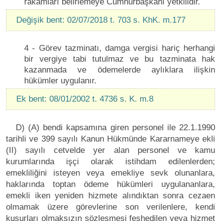
rakamları belirlemeye Cumhurbaşkanı yetkilidir.
Değişik bent: 02/07/2018 t. 703 s. KhK. m.177
4 - Görev tazminatı, damga vergisi hariç herhangi
bir vergiye tabi tutulmaz ve bu tazminata hak
kazanmada ve ödemelerde aylıklara ilişkin
hükümler uygulanır.
Ek bent: 08/01/2002 t. 4736 s. K. m.8
D) (A) bendi kapsamına giren personel ile 22.1.1990
tarihli ve 399 sayılı Kanun Hükmünde Kararnameye ekli
(II) sayılı cetvelde yer alan personel ve kamu
kurumlarında işçi olarak istihdam edilenlerden;
emekliliğini isteyen veya emekliye sevk olunanlara,
haklarında toptan ödeme hükümleri uygulananlara,
emekli iken yeniden hizmete alındıktan sonra cezaen
olmamak üzere görevlerine son verilenlere, kendi
kusurları olmaksızın sözleşmesi feshedilen veya hizmet