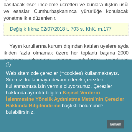
basılacak eser inceleme ücretleri ve bunlara ilişkin usûl
ve esaslar Cumhurbaşkanınca yürürlüğe konulacak
yönetmelikle düzenlenir.
Değişik fıkra: 02/07/2018 t. 703 s. KhK. m.177
Yayın kurullarına kurum dışından katılan üyelere ayda
ikiden fazla olmamak üzere her toplantı başına 2000
gösterge rakamının memur aylıklarına uygulanan
katsayı ile çarpımını geçmeyecek miktarda toplantı
ücreti ödenir.
Web sitemizde çerezler (=cookies) kullanmaktayız.
Sitemizi kullanmaya devam ederek çerezleri
Ansiklopedi yazı kuruluna kurum dışından katılan
kullanmamıza izin vermiş oluyorsunuz. Çerezler
üyelere her fasikül için; başkana 3600, üyelere 3000
hakkında ayrıntılı bilgileri
Kişisel Verilerin
gösterge rakamının memur aylıklarına uygulanan
İşlenmesine Yönelik Aydınlatma Metni'nin Çerezler
Hakkında Bilgilendirme
başlıklı bölümünde
katsayı ile çarpımını geçmeyecek miktarda ücret ödenir.
bulabilirsiniz.
Bu madde kapsamına giren eserlerin seçilmesi,
yayımlanması, yayım ve ansiklopedi yazı kurullarının
Tamam
Bottom Search Toolbar Highlight Text
kurulması, çalışma esasları, görevleri ve yetkileri ile