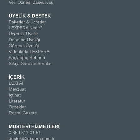
Veri Öznesi Başvurusu
ÜYELİK & DESTEK
Paketler & Ücretler
LEXPERA Nedir?
Ücretsiz Üyelik
Deneme Üyeliği
Öğrenci Üyeliği
Videolarla LEXPERA
Başlangıç Rehberi
Sıkça Sorulan Sorular
İÇERİK
LEXI AI
Mevzuat
İçtihat
Literatür
Örnekler
Resmi Gazete
MÜSTERİ HİZMETLERİ
0 850 811 01 51
destek@lexpera.com.tr