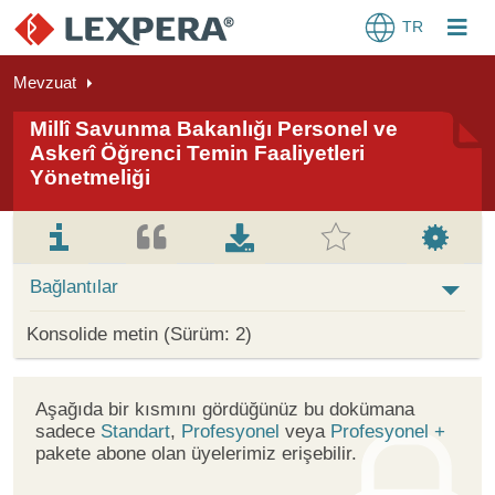
TR
Mevzuat
Millî Savunma Bakanlığı Personel ve
Askerî Öğrenci Temin Faaliyetleri
Yönetmeliği
Bağlantılar
Konsolide metin (Sürüm: 2)
Aşağıda bir kısmını gördüğünüz bu dokümana
sadece
Standart
,
Profesyonel
veya
Profesyonel +
pakete abone olan üyelerimiz erişebilir.