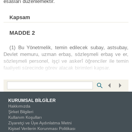
esasları düzenlemektir.
Kapsam
MADDE 2
(1) Bu Yönetmelik, temin edilecek subay, astsubay,
Devlet memuru, uzman erbaş, sözleşmeli erbaş ve er,
sözleşmeli personel, işçi ve askerî öğrenciler ile temin
faaliyeti sürecinde görev alacak birimleri kapsar.
Bottom Search Toolbar Highlight Text
KURUMSAL BİLGİLER
Hakkımızda
Şirket Bilgileri
Kullanım Koşulları
Ziyaretçi ve Üye Aydınlatma Metni
Kişisel Verilerin Korunması Politikası