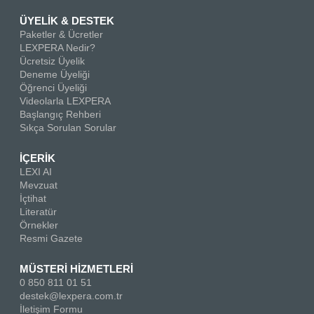
ÜYELİK & DESTEK
Paketler & Ücretler
LEXPERA Nedir?
Ücretsiz Üyelik
Deneme Üyeliği
Öğrenci Üyeliği
Videolarla LEXPERA
Başlangıç Rehberi
Sıkça Sorulan Sorular
İÇERİK
LEXI AI
Mevzuat
İçtihat
Literatür
Örnekler
Resmi Gazete
MÜSTERİ HİZMETLERİ
0 850 811 01 51
destek@lexpera.com.tr
İletişim Formu