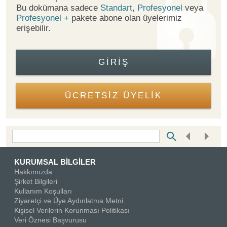
Bu dokümana sadece
Standart
,
Profesyonel
veya
Profesyonel +
pakete abone olan üyelerimiz
erişebilir.
GIRIŞ
ÜCRETSİZ ÜYELİK
Bottom Search Toolbar Highlight Text
KURUMSAL BİLGİLER
Hakkımızda
Şirket Bilgileri
Kullanım Koşulları
Ziyaretçi ve Üye Aydınlatma Metni
Kişisel Verilerin Korunması Politikası
Veri Öznesi Başvurusu