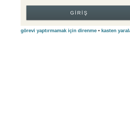
GIRIŞ
görevi yaptırmamak için direnme
•
kasten yara