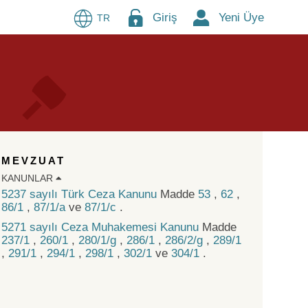
Giriş
Yeni Üye
TR
MEVZUAT
KANUNLAR
5237 sayılı Türk Ceza Kanunu
Madde
53
,
62
,
86/1
,
87/1/a
ve
87/1/c
.
5271 sayılı Ceza Muhakemesi Kanunu
Madde
237/1
,
260/1
,
280/1/g
,
286/1
,
286/2/g
,
289/1
,
291/1
,
294/1
,
298/1
,
302/1
ve
304/1
.