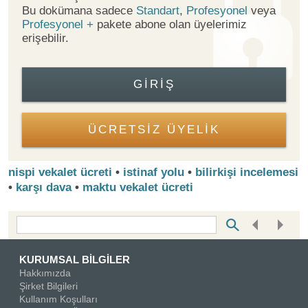
Bu dokümana sadece
Standart
,
Profesyonel
veya
Profesyonel +
pakete abone olan üyelerimiz
erişebilir.
GIRIŞ
ÜCRETSİZ ÜYELİK
nispi vekalet ücreti
•
istinaf yolu
•
bilirkişi incelemesi
•
karşı dava
•
maktu vekalet ücreti
Bottom Search Toolbar Highlight Text
KURUMSAL BİLGİLER
Hakkımızda
Şirket Bilgileri
Kullanım Koşulları