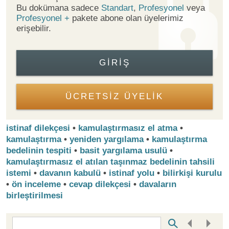
Bu dokümana sadece
Standart
,
Profesyonel
veya
Profesyonel +
pakete abone olan üyelerimiz
erişebilir.
GIRIŞ
ÜCRETSİZ ÜYELİK
istinaf dilekçesi
•
kamulaştırmasız el atma
•
kamulaştırma
•
yeniden yargılama
•
kamulaştırma
bedelinin tespiti
•
basit yargılama usulü
•
kamulaştırmasız el atılan taşınmaz bedelinin tahsili
istemi
•
davanın kabulü
•
istinaf yolu
•
bilirkişi kurulu
•
ön inceleme
•
cevap dilekçesi
•
davaların
birleştirilmesi
Bottom Search Toolbar Highlight Text