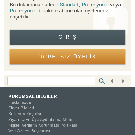
Bu dokümana sadece
Standart
,
Profesyonel
veya
Profesyonel +
pakete abone olan üyelerimiz
erişebilir.
GIRIŞ
ÜCRETSİZ ÜYELİK
Bottom Search Toolbar Highlight Text
KURUMSAL BİLGİLER
Hakkımızda
Şirket Bilgileri
Kullanım Koşulları
Ziyaretçi ve Üye Aydınlatma Metni
Kişisel Verilerin Korunması Politikası
Veri Öznesi Başvurusu