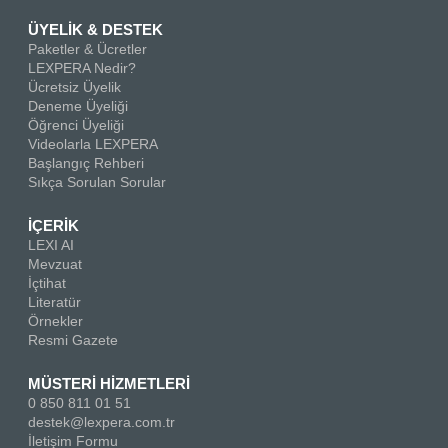
ÜYELİK & DESTEK
Paketler & Ücretler
LEXPERA Nedir?
Ücretsiz Üyelik
Deneme Üyeliği
Öğrenci Üyeliği
Videolarla LEXPERA
Başlangıç Rehberi
Sıkça Sorulan Sorular
İÇERİK
LEXI AI
Mevzuat
İçtihat
Literatür
Örnekler
Resmi Gazete
MÜSTERİ HİZMETLERİ
0 850 811 01 51
destek@lexpera.com.tr
İletişim Formu