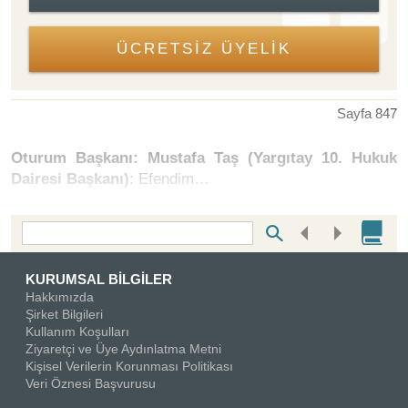
ÜCRETSİZ ÜYELİK
Sayfa 847
Oturum Başkanı: Mustafa Taş (Yargıtay 10. Hukuk
Dairesi Başkanı)
: Efendim…
Bottom Search Toolbar Highlight Text
KURUMSAL BİLGİLER
Hakkımızda
Şirket Bilgileri
Kullanım Koşulları
Ziyaretçi ve Üye Aydınlatma Metni
Kişisel Verilerin Korunması Politikası
Veri Öznesi Başvurusu