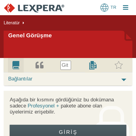
TR
Literatür
Genel Görüşme
Git
Bağlantılar
Aşağıda bir kısmını gördüğünüz bu dokümana
sadece
Profesyonel +
pakete abone olan
üyelerimiz erişebilir.
GIRIŞ