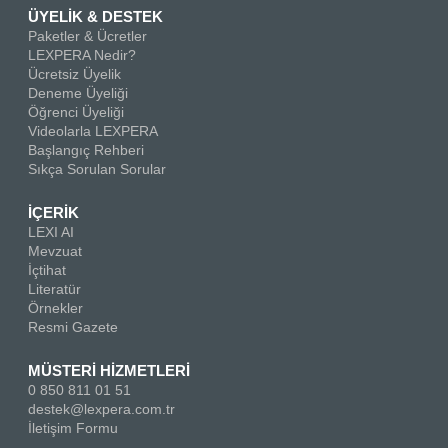
ÜYELİK & DESTEK
Paketler & Ücretler
LEXPERA Nedir?
Ücretsiz Üyelik
Deneme Üyeliği
Öğrenci Üyeliği
Videolarla LEXPERA
Başlangıç Rehberi
Sıkça Sorulan Sorular
İÇERİK
LEXI AI
Mevzuat
İçtihat
Literatür
Örnekler
Resmi Gazete
MÜSTERİ HİZMETLERİ
0 850 811 01 51
destek@lexpera.com.tr
İletişim Formu