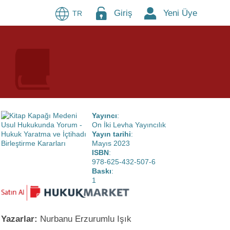
Giriş
Yeni Üye
TR
Yayıncı
:
On İki Levha Yayıncılık
Yayın tarihi
:
Mayıs 2023
ISBN
:
978-625-432-507-6
Baskı
:
1
Yazarlar:
Nurbanu Erzurumlu Işık