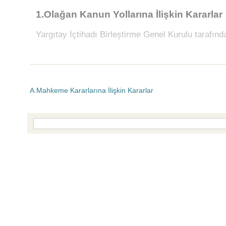
1.Olağan Kanun Yollarına İlişkin Kararlar
Yargıtay İçtihadı Birleştirme Genel Kurulu tarafın
A.Mahkeme Kararlarına İlişkin Kararlar
Bottom Search Toolbar Highlight Text