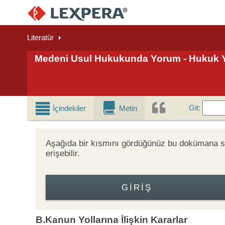
Literatür
Medeni Usul Hukukunda Yorum - Hukuk Yar
Git
Git
:
İçindekiler
Metin
Aşağıda bir kısmını gördüğünüz bu dokümana
erişebilir.
GIRIŞ
B.Kanun Yollarına İlişkin Kararlar