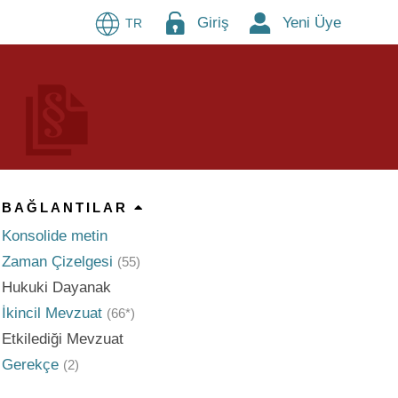
Giriş
Yeni Üye
TR
BAĞLANTILAR
Konsolide metin
Zaman Çizelgesi
(55)
Hukuki Dayanak
İkincil Mevzuat
(66*)
Etkilediği Mevzuat
Gerekçe
(2)