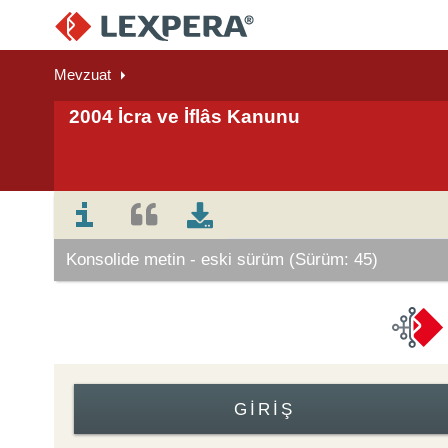
Mevzuat
2004 İcra ve İflâs Kanunu
Konsolide metin - eski sürüm (Sürüm: 45)
GIRIŞ