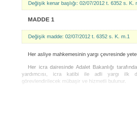
Değişik kenar başlığı: 02/07/2012 t. 6352 s. K.
MADDE 1
Değişik madde: 02/07/2012 t. 6352 s. K. m.1
Her asliye mahkemesinin yargı çevresinde yeteri
Her icra dairesinde Adalet Bakanlığı tarafın
yardımcısı, icra katibi ile adli yargı ilk
görevlendirilecek mübaşir ve hizmetli bulunur.