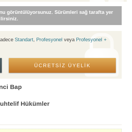
nu görüntülüyorsunuz. Sürümleri sağ tarafta yer
irsiniz.
 sadece
Standart
,
Profesyonel
veya
Profesyonel +
ÜCRETSİZ ÜYELİK
inci Bap
Muhtelif Hükümler