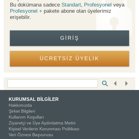
Bu dokümana sadece
Standart
,
Profesyonel
veya
Profesyonel +
pakete abone olan üyelerimiz
erişebilir.
GIRIŞ
ÜCRETSİZ ÜYELİK
Bottom Search Toolbar Highlight Text
KURUMSAL BİLGİLER
Hakkımızda
Şirket Bilgileri
Kullanım Koşulları
Ziyaretçi ve Üye Aydınlatma Metni
Kişisel Verilerin Korunması Politikası
Veri Öznesi Başvurusu