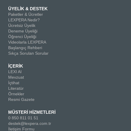
ÜYELİK & DESTEK
Paketler & Ücretler
LEXPERA Nedir?
Ücretsiz Üyelik
Deneme Üyeliği
Öğrenci Üyeliği
Videolarla LEXPERA
Başlangıç Rehberi
Sıkça Sorulan Sorular
İÇERİK
LEXI AI
Mevzuat
İçtihat
Literatür
Örnekler
Resmi Gazete
MÜSTERİ HİZMETLERİ
0 850 811 01 51
destek@lexpera.com.tr
İletişim Formu