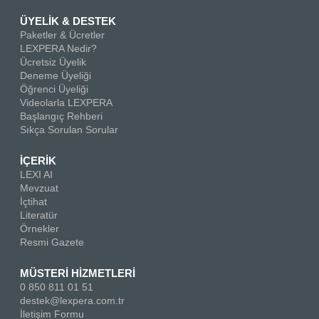
ÜYELİK & DESTEK
Paketler & Ücretler
LEXPERA Nedir?
Ücretsiz Üyelik
Deneme Üyeliği
Öğrenci Üyeliği
Videolarla LEXPERA
Başlangıç Rehberi
Sıkça Sorulan Sorular
İÇERİK
LEXI AI
Mevzuat
İçtihat
Literatür
Örnekler
Resmi Gazete
MÜSTERİ HİZMETLERİ
0 850 811 01 51
destek@lexpera.com.tr
İletişim Formu