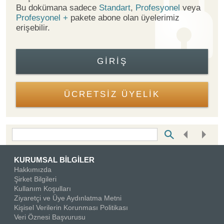
Bu dokümana sadece
Standart
,
Profesyonel
veya
Profesyonel +
pakete abone olan üyelerimiz
erişebilir.
GIRIŞ
ÜCRETSİZ ÜYELİK
Bottom Search Toolbar Highlight Text
KURUMSAL BİLGİLER
Hakkımızda
Şirket Bilgileri
Kullanım Koşulları
Ziyaretçi ve Üye Aydınlatma Metni
Kişisel Verilerin Korunması Politikası
Veri Öznesi Başvurusu