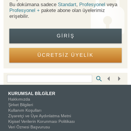
Bu dokümana sadece
Standart
,
Profesyonel
veya
Profesyonel +
pakete abone olan üyelerimiz
erişebilir.
GIRIŞ
ÜCRETSİZ ÜYELİK
Bottom Search Toolbar Highlight Text
KURUMSAL BİLGİLER
Hakkımızda
Şirket Bilgileri
Kullanım Koşulları
Ziyaretçi ve Üye Aydınlatma Metni
Kişisel Verilerin Korunması Politikası
Veri Öznesi Başvurusu