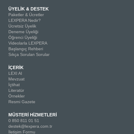
ÜYELİK & DESTEK
Paketler & Ücretler
LEXPERA Nedir?
Ücretsiz Üyelik
Deneme Üyeliği
Öğrenci Üyeliği
Videolarla LEXPERA
Başlangıç Rehberi
Sıkça Sorulan Sorular
İÇERİK
LEXI AI
Mevzuat
İçtihat
Literatür
Örnekler
Resmi Gazete
MÜSTERİ HİZMETLERİ
0 850 811 01 51
destek@lexpera.com.tr
İletişim Formu