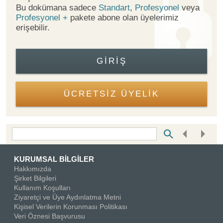
Bu dokümana sadece
Standart
,
Profesyonel
veya
Profesyonel +
pakete abone olan üyelerimiz
erişebilir.
GIRIŞ
ÜCRETSİZ ÜYELİK
Bottom Search Toolbar Highlight Text
KURUMSAL BİLGİLER
Hakkımızda
Şirket Bilgileri
Kullanım Koşulları
Ziyaretçi ve Üye Aydınlatma Metni
Kişisel Verilerin Korunması Politikası
Veri Öznesi Başvurusu