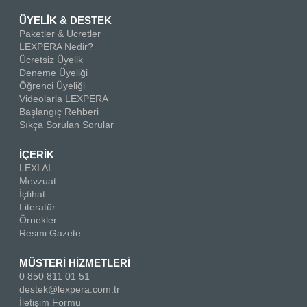
ÜYELİK & DESTEK
Paketler & Ücretler
LEXPERA Nedir?
Ücretsiz Üyelik
Deneme Üyeliği
Öğrenci Üyeliği
Videolarla LEXPERA
Başlangıç Rehberi
Sıkça Sorulan Sorular
İÇERİK
LEXI AI
Mevzuat
İçtihat
Literatür
Örnekler
Resmi Gazete
MÜSTERİ HİZMETLERİ
0 850 811 01 51
destek@lexpera.com.tr
İletişim Formu