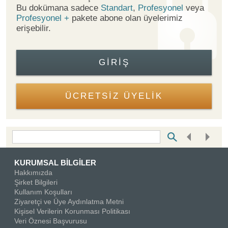
Bu dokümana sadece
Standart
,
Profesyonel
veya
Profesyonel +
pakete abone olan üyelerimiz
erişebilir.
GIRIŞ
ÜCRETSİZ ÜYELİK
Bottom Search Toolbar Highlight Text
KURUMSAL BİLGİLER
Hakkımızda
Şirket Bilgileri
Kullanım Koşulları
Ziyaretçi ve Üye Aydınlatma Metni
Kişisel Verilerin Korunması Politikası
Veri Öznesi Başvurusu