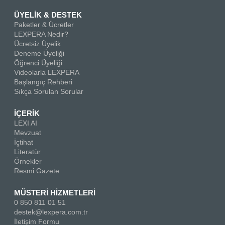
ÜYELİK & DESTEK
Paketler & Ücretler
LEXPERA Nedir?
Ücretsiz Üyelik
Deneme Üyeliği
Öğrenci Üyeliği
Videolarla LEXPERA
Başlangıç Rehberi
Sıkça Sorulan Sorular
İÇERİK
LEXI AI
Mevzuat
İçtihat
Literatür
Örnekler
Resmi Gazete
MÜSTERİ HİZMETLERİ
0 850 811 01 51
destek@lexpera.com.tr
İletişim Formu