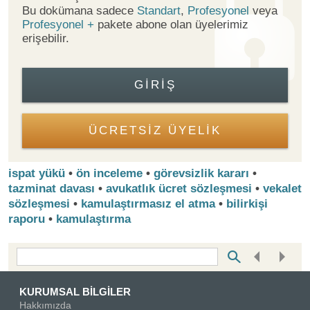
Bu dokümana sadece
Standart
,
Profesyonel
veya
Profesyonel +
pakete abone olan üyelerimiz
erişebilir.
GIRIŞ
ÜCRETSİZ ÜYELİK
ispat yükü
•
ön inceleme
•
görevsizlik kararı
•
tazminat davası
•
avukatlık ücret sözleşmesi
•
vekalet
sözleşmesi
•
kamulaştırmasız el atma
•
bilirkişi
raporu
•
kamulaştırma
Bottom Search Toolbar Highlight Text
KURUMSAL BİLGİLER
Hakkımızda