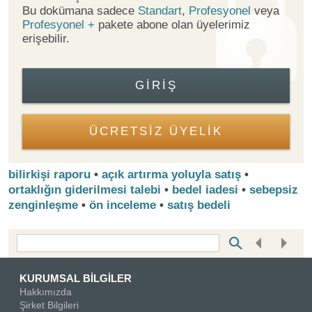
Bu dokümana sadece
Standart
,
Profesyonel
veya
Profesyonel +
pakete abone olan üyelerimiz
erişebilir.
GIRIŞ
ÜCRETSİZ ÜYELİK
bilirkişi raporu
•
açık artırma yoluyla satış
•
ortaklığın giderilmesi talebi
•
bedel iadesi
•
sebepsiz
zenginleşme
•
ön inceleme
•
satış bedeli
Bottom Search Toolbar Highlight Text
KURUMSAL BİLGİLER
Hakkımızda
Şirket Bilgileri